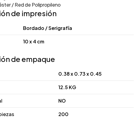
éster / Red de Polipropileno
ión de impresión
Bordado / Serigrafía
10 x 4 cm
ión de empaque
0.38 x 0.73 x 0.45
12.5 KG
al
NO
piezas
200