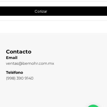
Cotizar
Contacto
Email
ventas@bemohr.com.mx
Teléfono
(998) 390 9140