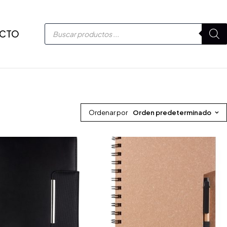
CTO
Ordenar por
Orden predeterminado