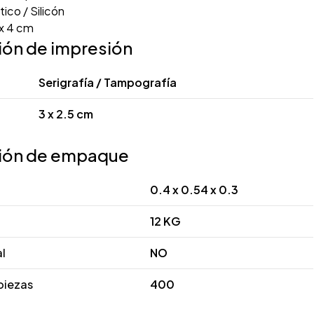
tico / Silicón
 x 4 cm
ión de impresión
Serigrafía / Tampografía
3 x 2.5 cm
ión de empaque
0.4 x 0.54 x 0.3
12 KG
al
NO
piezas
400