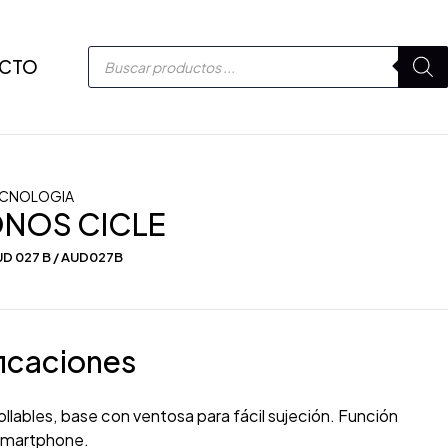
CTO
CNOLOGIA
ONOS CICLE
D 027 B / AUD027B
icaciones
llables, base con ventosa para fácil sujeción. Función
smartphone.