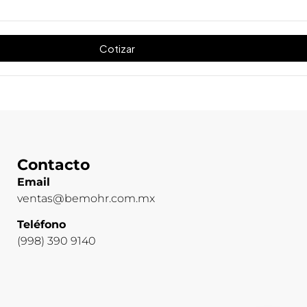
Cotizar
Contacto
Email
ventas@bemohr.com.mx
Teléfono
(998) 390 9140