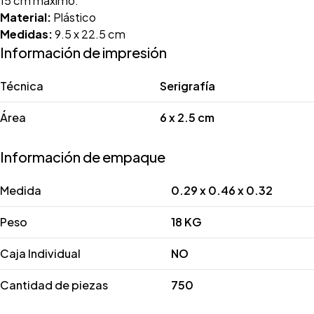
15 cm máximo.
Material:
Plástico
Medidas:
9.5 x 22.5 cm
Información de impresión
Técnica
Serigrafía
Área
6 x 2.5 cm
Información de empaque
Medida
0.29 x 0.46 x 0.32
Peso
18 KG
Caja Individual
NO
Cantidad de piezas
750