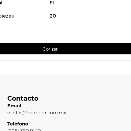
al
SI
piezas
20
Cotizar
Contacto
Email
ventas@bemohr.com.mx
Teléfono
(998) 390 9140