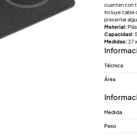
cuenten con t
Incluye cable 
presentar algu
Material:
Plás
Capacidad:
Medidas:
27 
Informac
Técnica
Área
Informac
Medida
Peso