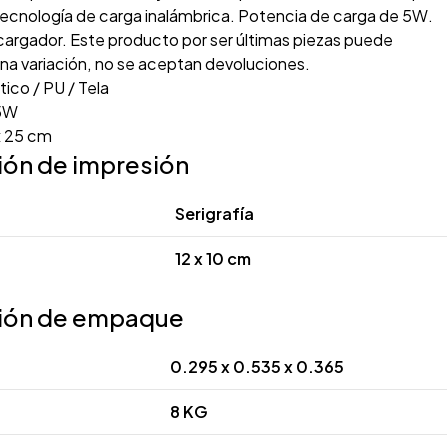
ecnología de carga inalámbrica. Potencia de carga de 5W.
cargador. Este producto por ser últimas piezas puede
na variación, no se aceptan devoluciones.
tico / PU / Tela
5W
x 25 cm
ión de impresión
Serigrafía
12 x 10 cm
ión de empaque
0.295 x 0.535 x 0.365
8 KG