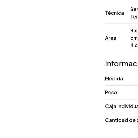
Ser
Técnica
Te
8 x
Área
cm 
4 c
Informac
Medida
Peso
Caja Individu
Cantidad de 