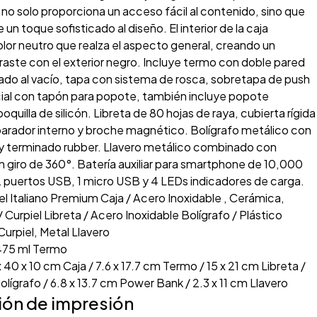
e no solo proporciona un acceso fácil al contenido, sino que
un toque sofisticado al diseño. El interior de la caja
lor neutro que realza el aspecto general, creando un
aste con el exterior negro. Incluye termo con doble pared
ado al vacío, tapa con sistema de rosca, sobretapa de push
cial con tapón para popote, también incluye popote
quilla de silicón. Libreta de 80 hojas de raya, cubierta rígida
parador interno y broche magnético. Bolígrafo metálico con
 y terminado rubber. Llavero metálico combinado con
on giro de 360°. Batería auxiliar para smartphone de 10,000
2 puertos USB, 1 micro USB y 4 LEDs indicadores de carga.
l Italiano Premium Caja / Acero Inoxidable , Cerámica,
/ Curpiel Libreta / Acero Inoxidable Bolígrafo / Plástico
urpiel, Metal Llavero
75 ml Termo
 40 x 10 cm Caja / 7.6 x 17.7 cm Termo / 15 x 21 cm Libreta /
Bolígrafo / 6.8 x 13.7 cm Power Bank / 2.3 x 11 cm Llavero
ión de impresión