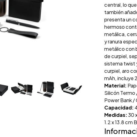
central, lo qu
también añade 
presenta un co
hermoso contr
metálica, cerr
y ranura espe
metálico con bo
de curpiel, se
sistema twist
curpiel, aro c
mAh, incluye 
Material:
Pape
Silicón Termo 
Power Bank / C
Capacidad:
4
Medidas:
30 x
1.2 x 13.8 cm 
Informac