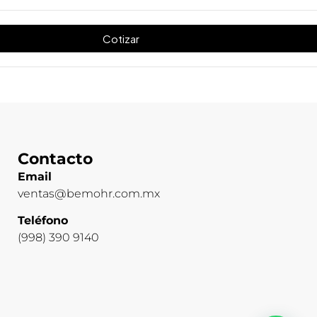
Cotizar
Contacto
Email
ventas@bemohr.com.mx
Teléfono
(998) 390 9140