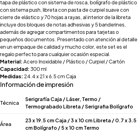
tapa de plástico con sistema de rosca, bolígrafo de plástico
con sistema push, libreta con pasta de curpiel suave con
cierre de elástico y 70 hojas a rayas, al interior de la libreta
incluye dos bloques de notas adhesivas y 5 banderines,
además de agregar compartimentos para tarjetas o
pequeños documentos. Presentado con atención al detalle
en un empaque de calidad y mucho color, este set es el
regalo perfecto para cualquier ocasión especial.
Material:
Acero Inoxidable / Plástico / Curpiel / Cartón
Capacidad:
300 ml
Medidas:
24.4 x 21 x 6.5 cm Caja
Información de impresión
Serigrafía Caja / Láser, Termo /
Técnica
Termograbado Libreta / Serigrafia Bolígrafo
23 x 19.5 cm Caja / 3 x 10 cm Libreta / 0.7 x 3.5
Área
cm Bolígrafo / 5 x 10 cm Termo