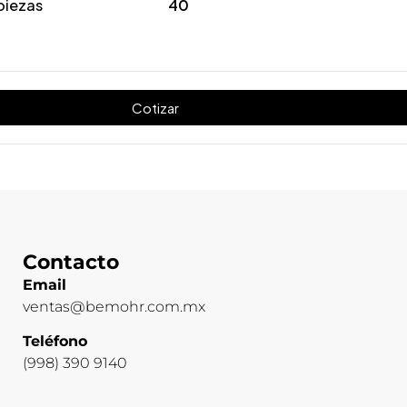
piezas
40
Cotizar
Contacto
Email
ventas@bemohr.com.mx
Teléfono
(998) 390 9140