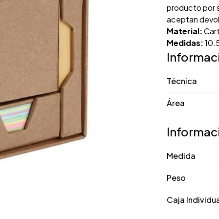
producto por s
aceptan devol
Material:
Cart
Medidas:
10.5
Informac
Técnica
Área
Informac
Medida
Peso
Caja Individu