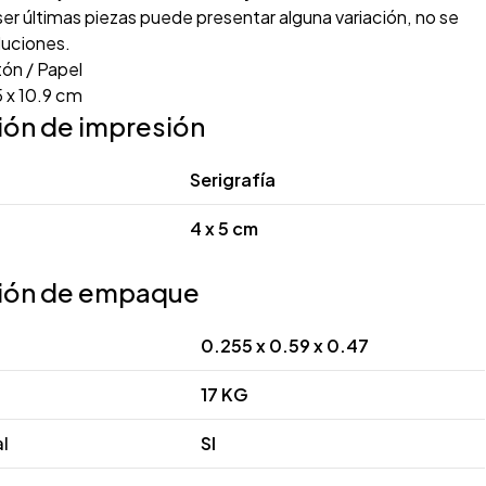
er últimas piezas puede presentar alguna variación, no se
uciones.
ón / Papel
 x 10.9 cm
ión de impresión
Serigrafía
4 x 5 cm
ión de empaque
0.255 x 0.59 x 0.47
17 KG
al
SI