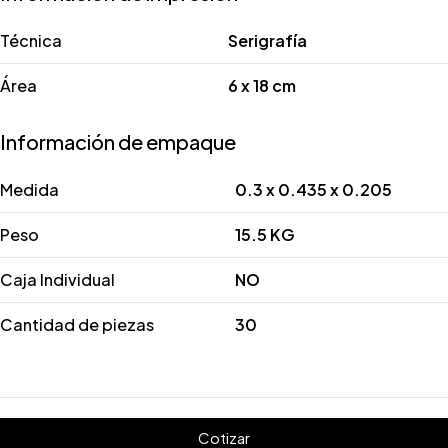
Técnica
Serigrafía
Área
6 x 18 cm
Información de empaque
Medida
0.3 x 0.435 x 0.205
Peso
15.5 KG
Caja Individual
NO
Cantidad de piezas
30
Cotizar