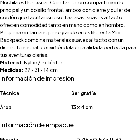
Mochila estilo casual. Cuenta con un compartimiento
principal y un bolsillo frontal, ambos con cierre y puller de
cordón que facilitan su uso. Las asas, suaves al tacto,
ofrecen comodidad tanto en mano como en hombro.
Pequeña en tamaño pero grande en estilo, esta Mini
Backpack combina materiales suaves al tacto con un
diseño funcional, convirtiéndola en la alidada perfecta para
tus aventuras diarias.
Material:
Nylon / Poliéster
Medidas:
27 x 31 x 14 cm
Información de impresión
Técnica
Serigrafía
Área
13 x 4 cm
Información de empaque
Medida
0.45 x 0.57 x 0.32