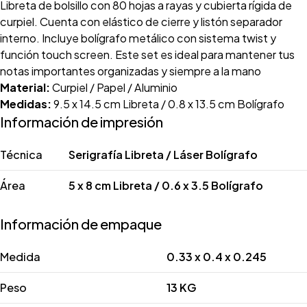
Libreta de bolsillo con 80 hojas a rayas y cubierta rígida de
curpiel. Cuenta con elástico de cierre y listón separador
interno. Incluye bolígrafo metálico con sistema twist y
función touch screen. Este set es ideal para mantener tus
notas importantes organizadas y siempre a la mano
Material:
Curpiel / Papel / Aluminio
Medidas:
9.5 x 14.5 cm Libreta / 0.8 x 13.5 cm Bolígrafo
Información de impresión
Técnica
Serigrafía Libreta / Láser Bolígrafo
Área
5 x 8 cm Libreta / 0.6 x 3.5 Bolígrafo
Información de empaque
Medida
0.33 x 0.4 x 0.245
Peso
13 KG