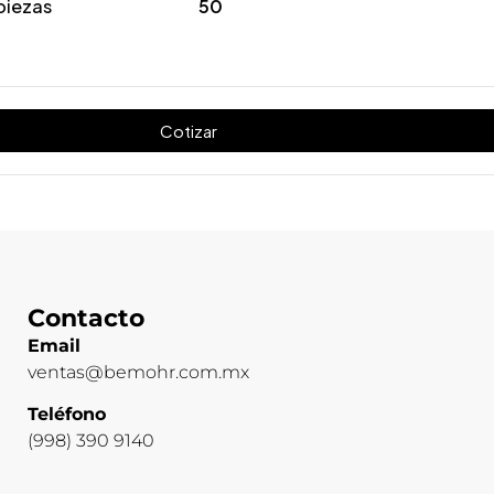
piezas
50
Cotizar
Contacto
Email
ventas@bemohr.com.mx
Teléfono
(998) 390 9140