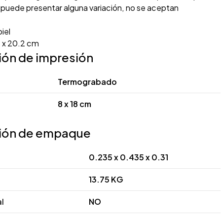
 puede presentar alguna variación, no se aceptan
iel
 x 20.2 cm
ión de impresión
Termograbado
8 x 18 cm
ión de empaque
0.235 x 0.435 x 0.31
13.75 KG
al
NO