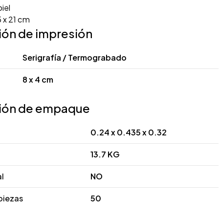
iel
 x 21 cm
ión de impresión
Serigrafía / Termograbado
8 x 4 cm
ión de empaque
0.24 x 0.435 x 0.32
13.7 KG
al
NO
piezas
50