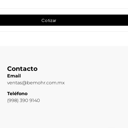
Cotizar
Contacto
Email
ventas@bemohr.com.mx
Teléfono
(998) 390 9140