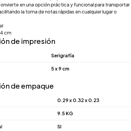
nvierte en una opción práctica y funcional para transportar
 facilitando la toma de notas rápidas en cualquier lugar o
el
14 cm
ión de impresión
Serigrafía
5 x 9 cm
ión de empaque
0.29 x 0.32 x 0.23
9.5 KG
al
SI