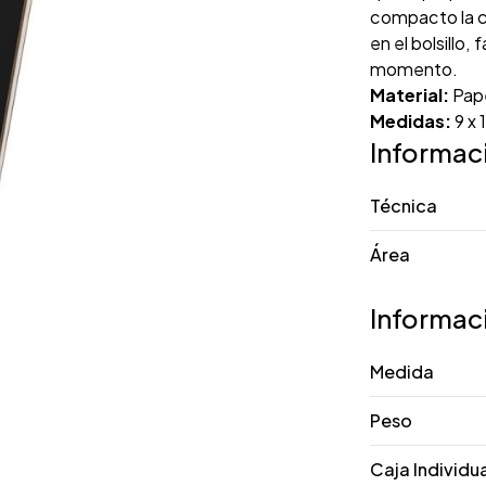
compacto la co
en el bolsillo,
momento.
Material:
Pap
Medidas:
9 x 
Informac
Técnica
Área
Informac
Medida
Peso
Caja Individu