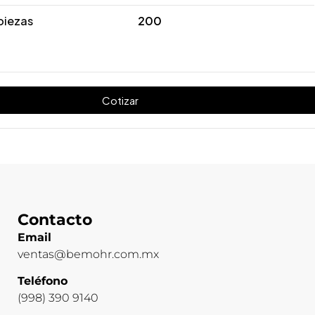
piezas
200
Cotizar
Contacto
Email
ventas@bemohr.com.mx
Teléfono
(998) 390 9140