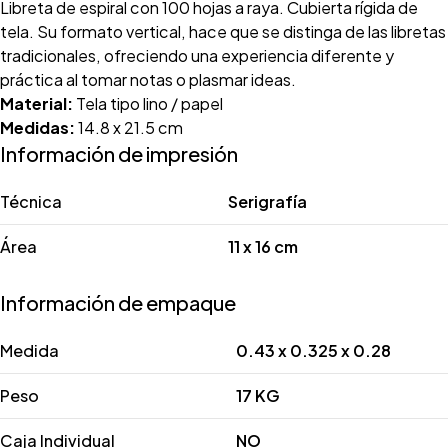
Libreta de espiral con 100 hojas a raya. Cubierta rígida de
tela. Su formato vertical, hace que se distinga de las libretas
tradicionales, ofreciendo una experiencia diferente y
práctica al tomar notas o plasmar ideas.
Material:
Tela tipo lino / papel
Medidas:
14.8 x 21.5 cm
Información de impresión
Técnica
Serigrafía
Área
11 x 16 cm
Información de empaque
Medida
0.43 x 0.325 x 0.28
Peso
17 KG
Caja Individual
NO