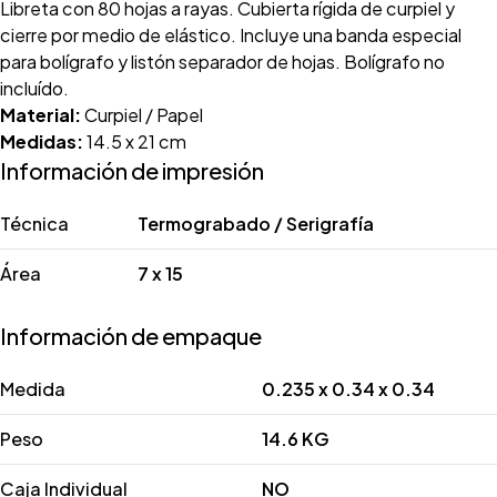
Libreta con 80 hojas a rayas. Cubierta rígida de curpiel y
cierre por medio de elástico. Incluye una banda especial
para bolígrafo y listón separador de hojas. Bolígrafo no
incluído.
Material:
Curpiel / Papel
Medidas:
14.5 x 21 cm
Información de impresión
Técnica
Termograbado / Serigrafía
Área
7 x 15
Información de empaque
Medida
0.235 x 0.34 x 0.34
Peso
14.6 KG
Caja Individual
NO