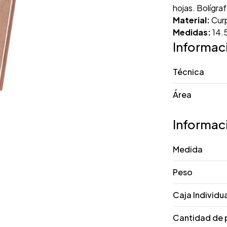
hojas. Bolígraf
Material:
Curp
Medidas:
14.5
Informac
Técnica
Área
Informac
Medida
Peso
Caja Individu
Cantidad de 