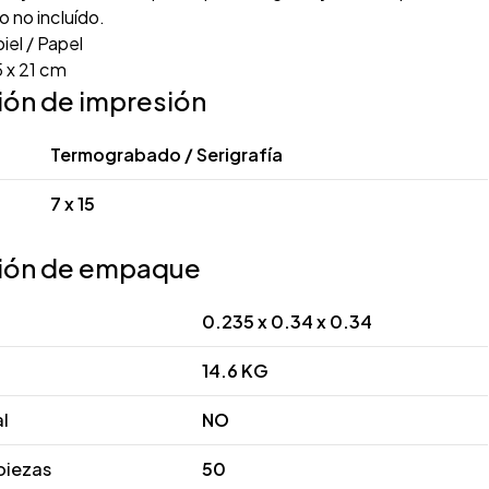
o no incluído.
iel / Papel
 x 21 cm
ión de impresión
Termograbado / Serigrafía
7 x 15
ión de empaque
0.235 x 0.34 x 0.34
14.6 KG
al
NO
piezas
50