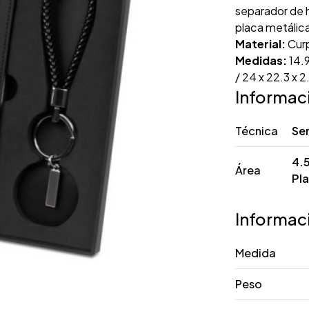
separador de h
placa metálica
Material:
Curp
Medidas:
14.9
/ 24 x 22.3 x 
Informac
Técnica
Se
4.5
Área
Pla
Informac
Medida
Peso