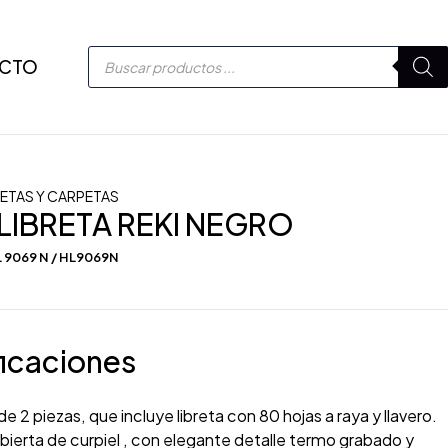
CTO
RETAS Y CARPETAS
 LIBRETA REKI NEGRO
 9069 N / HL9069N
icaciones
e 2 piezas, que incluye libreta con 80 hojas a raya y llavero.
bierta de curpiel , con elegante detalle termo grabado y