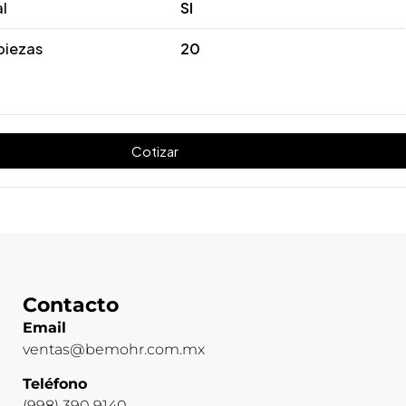
al
SI
piezas
20
Cotizar
Contacto
Email
ventas@bemohr.com.mx
Teléfono
(998) 390 9140