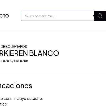
CTO
 DE BOLIGRAFOS
ARKIEREN BLANCO
T 070 B / EST070B
icaciones
e cera. Incluye estuche.
tico