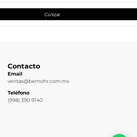
Cotizar
Contacto
Email
ventas@bemohr.com.mx
Teléfono
(998) 390 9140