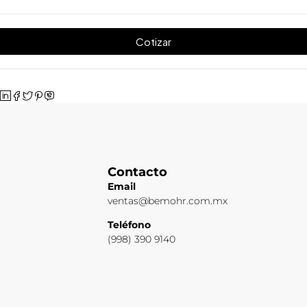
Cotizar
Contacto
Email
ventas@bemohr.com.mx
Teléfono
(998) 390 9140