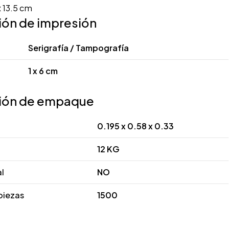
x 13.5 cm
ión de impresión
Serigrafía / Tampografía
1 x 6 cm
ión de empaque
0.195 x 0.58 x 0.33
12 KG
al
NO
piezas
1500