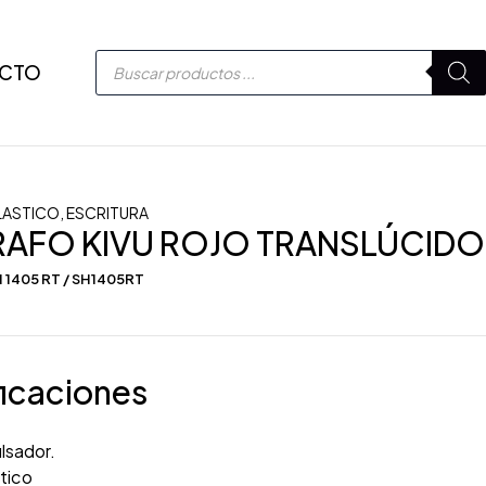
CTO
LASTICO
,
ESCRITURA
RAFO KIVU ROJO TRANSLÚCIDO
 1405 RT / SH1405RT
icaciones
lsador.
tico