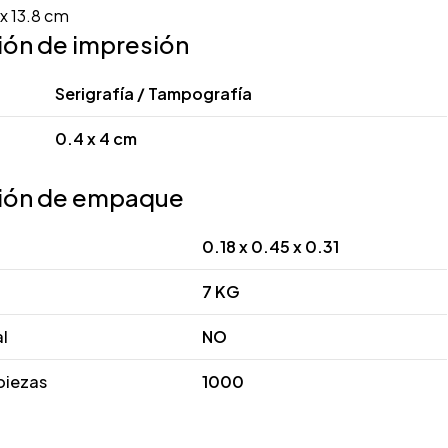
x 13.8 cm
ión de impresión
Serigrafía / Tampografía
0.4 x 4 cm
ión de empaque
0.18 x 0.45 x 0.31
7 KG
al
NO
piezas
1000