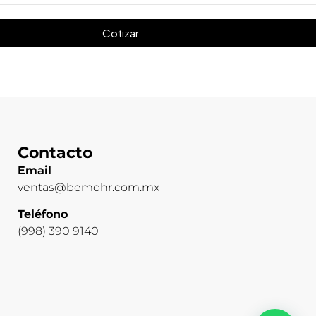
Cotizar
Contacto
Email
ventas@bemohr.com.mx
Teléfono
(998) 390 9140