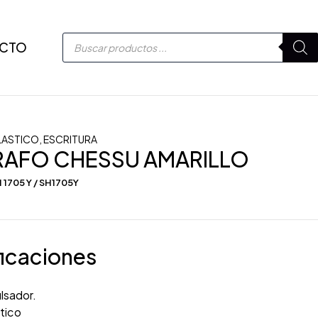
CTO
LASTICO
,
ESCRITURA
RAFO CHESSU AMARILLO
 1705 Y / SH1705Y
icaciones
lsador.
tico