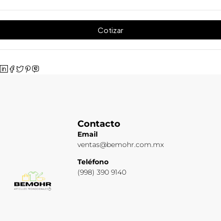
Cotizar
Contacto
Email
ventas@bemohr.com.mx
Teléfono
(998) 390 9140