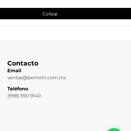
Cotizar
Contacto
Email
ventas@bemohr.com.mx
Teléfono
(998) 390 9140