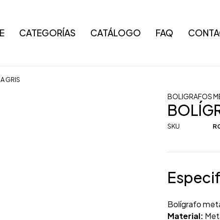
E
CATEGORÍAS
CATÁLOGO
FAQ
CONTA
A GRIS
BOLIGRAFOS M
BOLÍGR
SKU
RQ
Especif
Bolígrafo met
Material:
Met