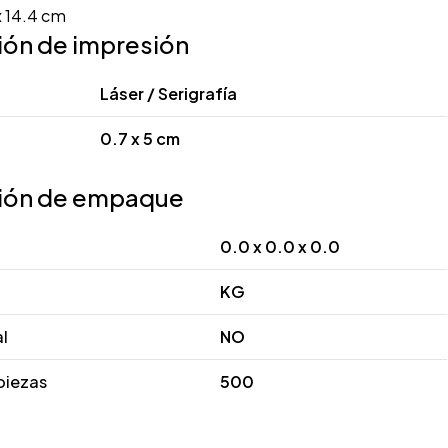
x 14.4 cm
ión de impresión
Láser / Serigrafía
0.7 x 5 cm
ión de empaque
0.0 x 0.0 x 0.0
KG
al
NO
piezas
500