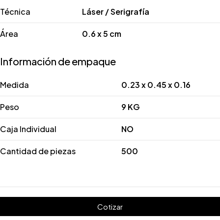
Técnica
Láser / Serigrafía
Área
0.6 x 5 cm
Información de empaque
Medida
0.23 x 0.45 x 0.16
Peso
9 KG
Caja Individual
NO
Cantidad de piezas
500
Cotizar