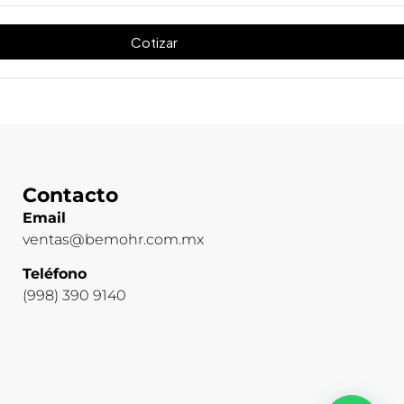
Cotizar
Contacto
Email
ventas@bemohr.com.mx
Teléfono
(998) 390 9140