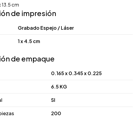
x 13.5 cm
ión de impresión
Grabado Espejo / Láser
1 x 4.5 cm
ión de empaque
0.165 x 0.345 x 0.225
6.5 KG
al
SI
piezas
200