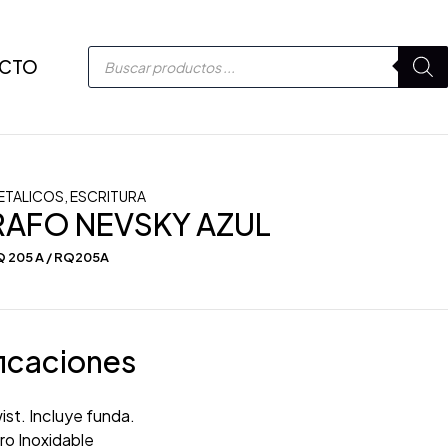
CTO
ETALICOS
,
ESCRITURA
RAFO NEVSKY AZUL
 205 A / RQ205A
icaciones
st. Incluye funda.
o Inoxidable