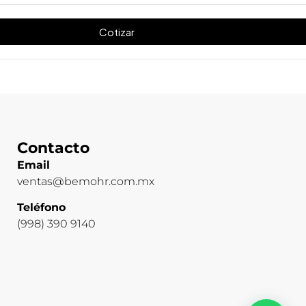
Cotizar
Contacto
Email
ventas@bemohr.com.mx
Teléfono
(998) 390 9140