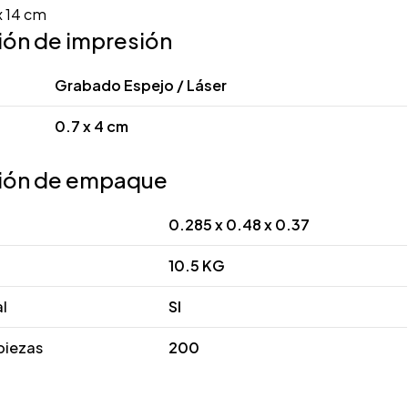
x 14 cm
ión de impresión
Grabado Espejo / Láser
0.7 x 4 cm
ión de empaque
0.285 x 0.48 x 0.37
10.5 KG
al
SI
piezas
200