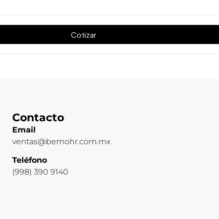
Cotizar
Contacto
Email
ventas@bemohr.com.mx
Teléfono
(998) 390 9140