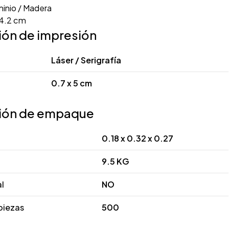
inio / Madera
14.2 cm
ión de impresión
Láser / Serigrafía
0.7 x 5 cm
ión de empaque
0.18 x 0.32 x 0.27
9.5 KG
al
NO
piezas
500