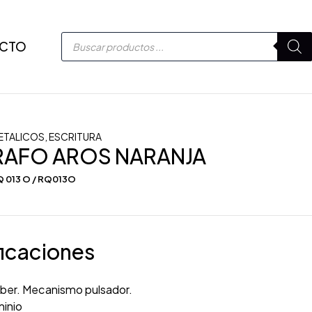
CTO
ETALICOS
,
ESCRITURA
RAFO AROS NARANJA
 013 O / RQ013O
icaciones
ber. Mecanismo pulsador.
inio