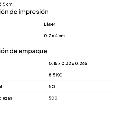
13.5 cm
ión de impresión
Láser
0.7 x 4 cm
ión de empaque
0.15 x 0.32 x 0.265
8.5 KG
al
NO
piezas
500