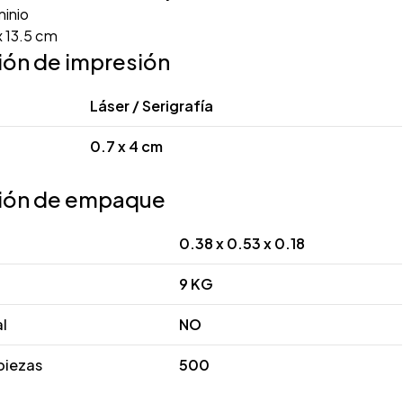
inio
x 13.5 cm
ión de impresión
Láser / Serigrafía
0.7 x 4 cm
ión de empaque
0.38 x 0.53 x 0.18
9 KG
al
NO
piezas
500