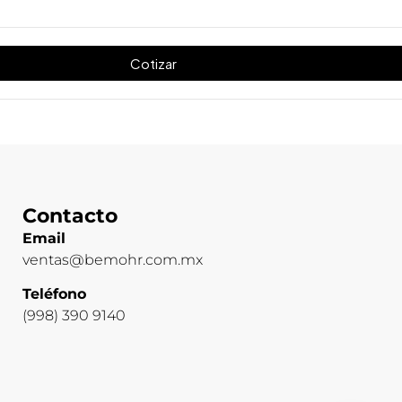
Cotizar
Contacto
Email
ventas@bemohr.com.mx
Teléfono
(998) 390 9140