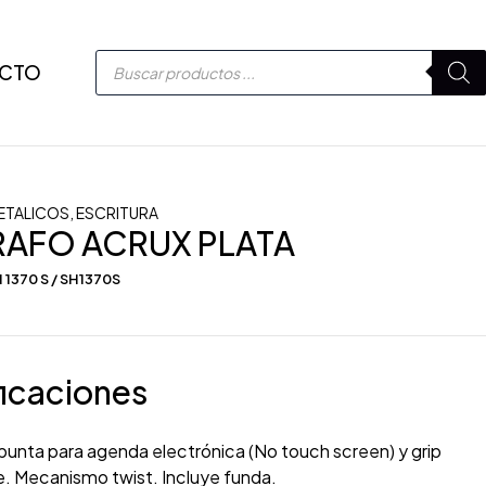
CTO
ETALICOS
,
ESCRITURA
RAFO ACRUX PLATA
 1370 S / SH1370S
icaciones
punta para agenda electrónica (No touch screen) y grip
e. Mecanismo twist. Incluye funda.