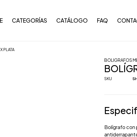
E
CATEGORÍAS
CATÁLOGO
FAQ
CONTA
X PLATA
BOLIGRAFOS M
BOLÍG
SKU
SH
Especif
Bolígrafo con 
antiderrapant