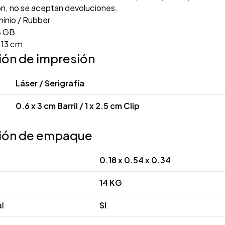
ón, no se aceptan devoluciones.
inio / Rubber
 GB
x 13 cm
ión de impresión
Láser / Serigrafía
0.6 x 3 cm Barril / 1 x 2.5 cm Clip
ión de empaque
0.18 x 0.54 x 0.34
14 KG
al
SI