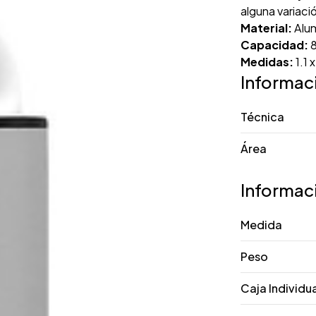
alguna variaci
Material:
Alum
Capacidad:
8
Medidas:
1.1 
Informac
Técnica
Área
Informac
Medida
Peso
Caja Individu