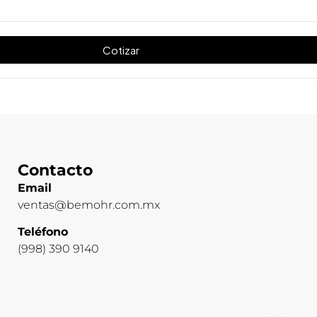
Cotizar
Contacto
Email
ventas@bemohr.com.mx
Teléfono
(998) 390 9140