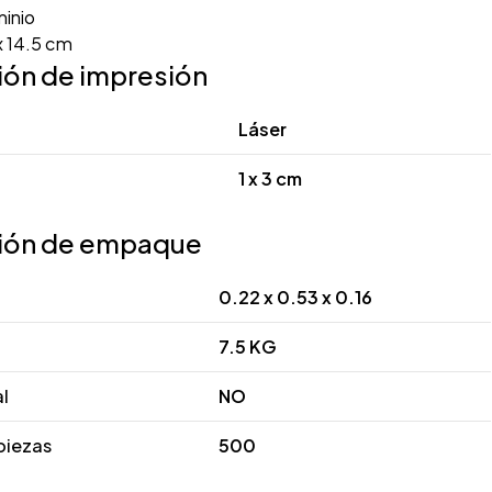
inio
x 14.5 cm
ión de impresión
Láser
1 x 3 cm
ión de empaque
0.22 x 0.53 x 0.16
7.5 KG
al
NO
piezas
500