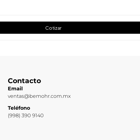
Cotizar
Contacto
Email
ventas@bemohr.com.mx
Teléfono
(998) 390 9140