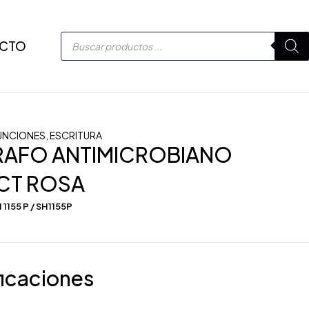
CTO
UNCIONES
,
ESCRITURA
RAFO ANTIMICROBIANO
CT ROSA
 1155 P / SH1155P
icaciones