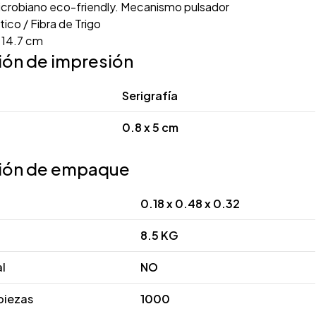
microbiano eco-friendly. Mecanismo pulsador
tico / Fibra de Trigo
x 14.7 cm
ión de impresión
Serigrafía
0.8 x 5 cm
ión de empaque
0.18 x 0.48 x 0.32
8.5 KG
al
NO
piezas
1000