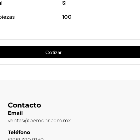
al
SI
piezas
100
Cotizar
Contacto
Email
ventas@bemohr.com.mx
Teléfono
(998) 390 9140