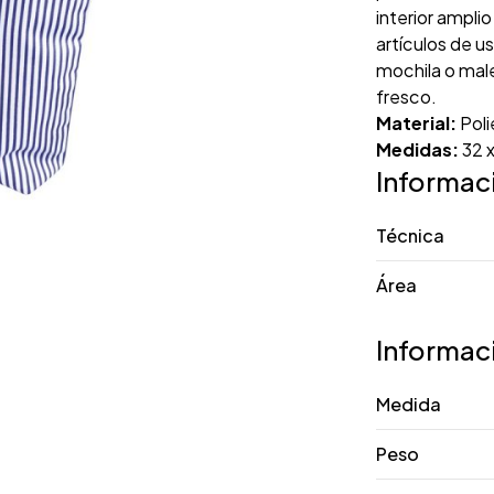
interior ampli
artículos de uso
mochila o mal
fresco.
Material:
Poli
Medidas:
32 x
Informac
Técnica
Área
Informac
Medida
Peso