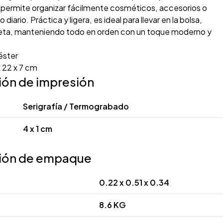
o permite organizar fácilmente cosméticos, accesorios o
 diario. Práctica y ligera, es ideal para llevar en la bolsa,
eta, manteniendo todo en orden con un toque moderno y
éster
 22 x 7 cm
ión de impresión
Serigrafía / Termograbado
4 x 1 cm
ión de empaque
0.22 x 0.51 x 0.34
8.6 KG