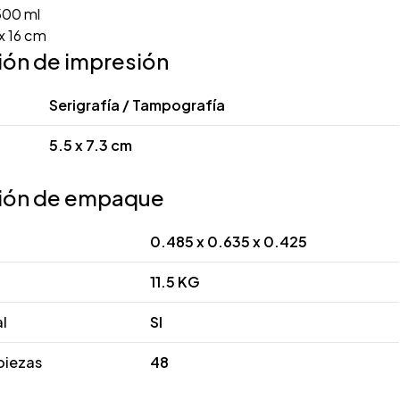
00 ml
x 16 cm
ión de impresión
Serigrafía / Tampografía
5.5 x 7.3 cm
ión de empaque
0.485 x 0.635 x 0.425
11.5 KG
al
SI
piezas
48