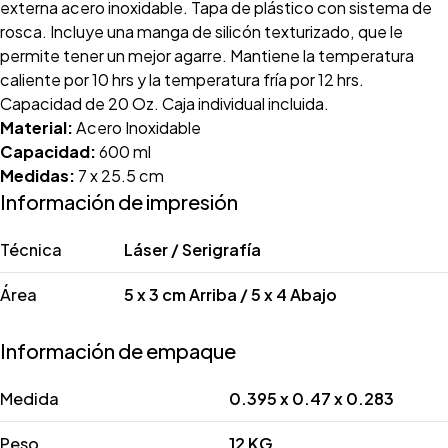
externa acero inoxidable. Tapa de plástico con sistema de
rosca. Incluye una manga de silicón texturizado, que le
permite tener un mejor agarre. Mantiene la temperatura
caliente por 10 hrs y la temperatura fría por 12 hrs.
Capacidad de 20 Oz. Caja individual incluida.
Material:
Acero Inoxidable
Capacidad:
600 ml
Medidas:
7 x 25.5 cm
Información de impresión
Técnica
Láser / Serigrafía
Área
5 x 3 cm Arriba / 5 x 4 Abajo
Información de empaque
Medida
0.395 x 0.47 x 0.283
Peso
12 KG