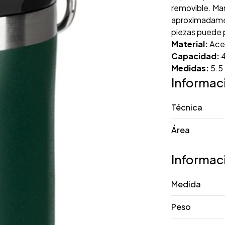
removible. Man
aproximadament
piezas puede 
Material:
Acer
Capacidad:
4
Medidas:
5.5 
Informac
Técnica
Área
Informac
Medida
Peso