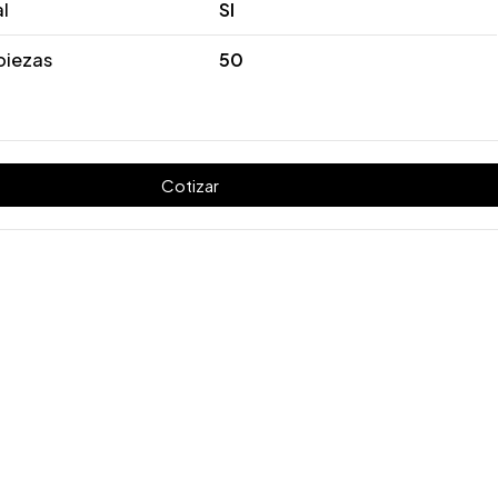
al
SI
piezas
50
Cotizar