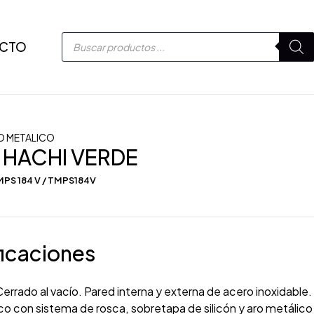
CTO
O METALICO
 HACHI VERDE
PS 184 V / TMPS184V
icaciones
errado al vacío. Pared interna y externa de acero inoxidable.
co con sistema de rosca, sobretapa de silicón y aro metálico