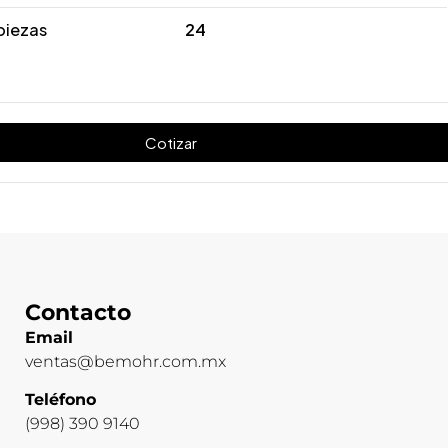
piezas
24
Cotizar
Contacto
Email
ventas@bemohr.com.mx
Teléfono
(998) 390 9140