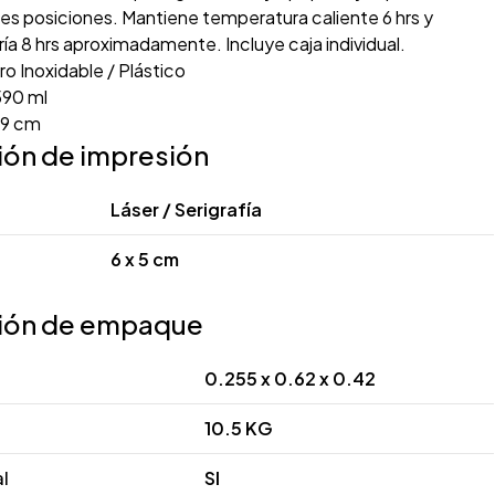
res posiciones. Mantiene temperatura caliente 6 hrs y
ía 8 hrs aproximadamente. Incluye caja individual.
o Inoxidable / Plástico
90 ml
19 cm
ión de impresión
Láser / Serigrafía
6 x 5 cm
ión de empaque
0.255 x 0.62 x 0.42
10.5 KG
al
SI