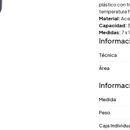
plástico con t
temperatura fr
Material:
Acer
Capacidad:
5
Medidas:
7 x 
Informac
Técnica
Área
Informac
Medida
Peso
Caja Individu