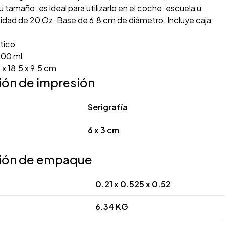
 tamaño, es ideal para utilizarlo en el coche, escuela u
cidad de 20 Oz. Base de 6.8 cm de diámetro. Incluye caja
tico
00 ml
 x 18.5 x 9.5 cm
ión de impresión
Serigrafía
6 x 3 cm
ión de empaque
0.21 x 0.525 x 0.52
6.34 KG