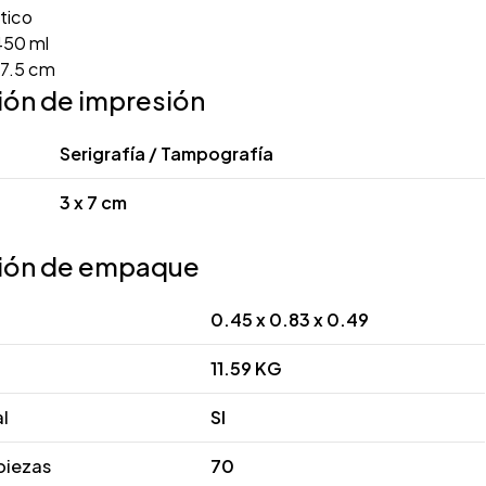
tico
50 ml
17.5 cm
ión de impresión
Serigrafía / Tampografía
3 x 7 cm
ión de empaque
0.45 x 0.83 x 0.49
11.59 KG
al
SI
piezas
70