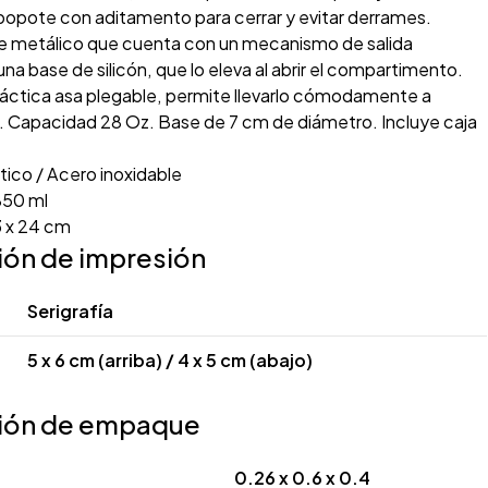
popote con aditamento para cerrar y evitar derrames.
e metálico que cuenta con un mecanismo de salida
na base de silicón, que lo eleva al abrir el compartimento.
áctica asa plegable, permite llevarlo cómodamente a
r. Capacidad 28 Oz. Base de 7 cm de diámetro. Incluye caja
tico / Acero inoxidable
50 ml
3 x 24 cm
ión de impresión
Serigrafía
5 x 6 cm (arriba) / 4 x 5 cm (abajo)
ión de empaque
0.26 x 0.6 x 0.4