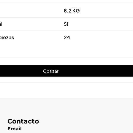
8.2 KG
al
SI
piezas
24
Cotizar
Contacto
Email