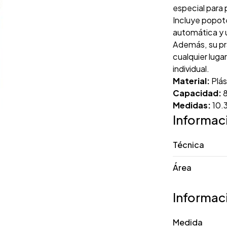
especial para 
Incluye popot
automática y u
Además, su pr
cualquier luga
individual.
Material:
Plás
Capacidad:
8
Medidas:
10.
Informac
Técnica
Área
Informac
Medida