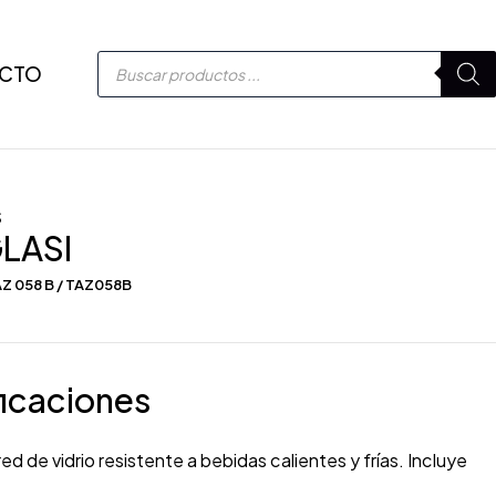
CTO
S
GLASI
Z 058 B / TAZ058B
icaciones
ed de vidrio resistente a bebidas calientes y frías. Incluye