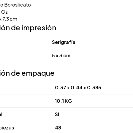
io Borosilicato
 Oz
x 7.3 cm
ión de impresión
Serigrafía
5 x 3 cm
ión de empaque
0.37 x 0.44 x 0.385
10.1 KG
al
SI
piezas
48