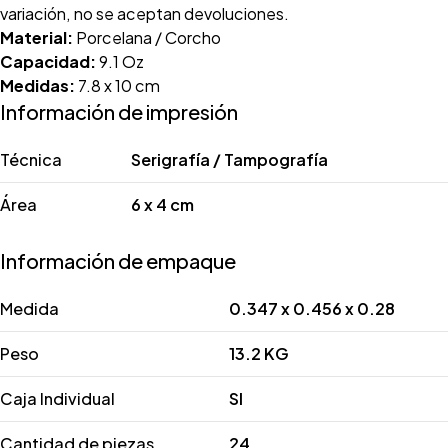
variación, no se aceptan devoluciones.
Material:
Porcelana / Corcho
Capacidad:
9.1 Oz
Medidas:
7.8 x 10 cm
Información de impresión
Técnica
Serigrafía / Tampografía
Área
6 x 4 cm
Información de empaque
Medida
0.347 x 0.456 x 0.28
Peso
13.2 KG
Caja Individual
SI
Cantidad de piezas
24