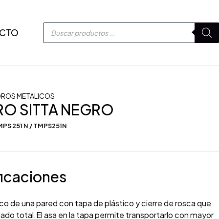
CTO
DROS METALICOS
RO SITTA NEGRO
PS 251 N / TMPS251N
icaciones
ico de una pared con tapa de plástico y cierre de rosca que
lado total.El asa en la tapa permite transportarlo con mayor