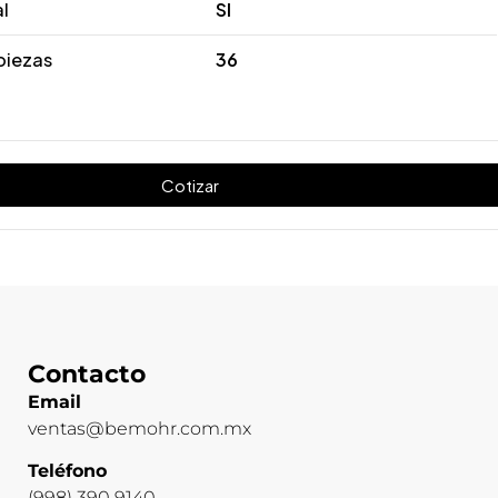
al
SI
piezas
36
Cotizar
Contacto
Email
ventas@bemohr.com.mx
Teléfono
(998) 390 9140