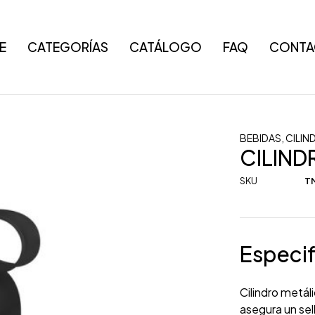
E
CATEGORÍAS
CATÁLOGO
FAQ
CONTA
O
BEBIDAS
,
CILIN
CILIND
SKU
TM
Especif
Cilindro metál
asegura un sel