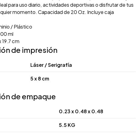
al para uso diario, actividades deportivas o disfrutar de tus
lquier momento. Capacidad de 20 Oz. Incluye caja
inio / Plástico
00 ml
x 19.7 cm
ión de impresión
Láser / Serigrafía
5 x 8 cm
ión de empaque
0.23 x 0.48 x 0.48
5.5 KG