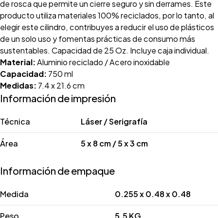
de rosca que permite un cierre seguro y sin derrames. Este
producto utiliza materiales 100% reciclados, por lo tanto, al
elegir este cilindro, contribuyes a reducir el uso de plásticos
de un solo uso y fomentas prácticas de consumo más
sustentables. Capacidad de 25 Oz. Incluye caja individual.
Material:
Aluminio reciclado / Acero inoxidable
Capacidad:
750 ml
Medidas:
7.4 x 21.6 cm
Información de impresión
Técnica
Láser / Serigrafía
Área
5 x 8 cm / 5 x 3 cm
Información de empaque
Medida
0.255 x 0.48 x 0.48
Peso
5.5 KG