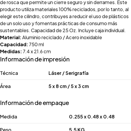
de rosca que permite un cierre seguro y sin derrames. Este
producto utiliza materiales 100% reciclados, por lo tanto, al
elegir este cilindro, contribuyes a reducir el uso de plásticos
de un solo uso y fomentas prácticas de consumo más
sustentables. Capacidad de 25 Oz. Incluye caja individual.
Material:
Aluminio reciclado / Acero inoxidable
Capacidad:
750 ml
Medidas:
7.4 x 21.6 cm
Información de impresión
Técnica
Láser / Serigrafía
Área
5 x 8 cm / 5 x 3 cm
Información de empaque
Medida
0.255 x 0.48 x 0.48
Peso
5.5 KG