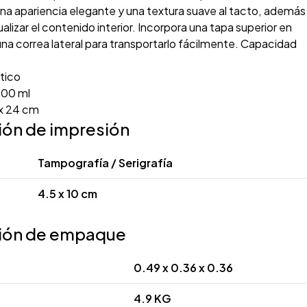
una apariencia elegante y una textura suave al tacto, además
ualizar el contenido interior. Incorpora una tapa superior en
 una correa lateral para transportarlo fácilmente. Capacidad
tico
00 ml
 x 24 cm
ión de impresión
Tampografía / Serigrafía
4.5 x 10 cm
ión de empaque
0.49 x 0.36 x 0.36
4.9 KG