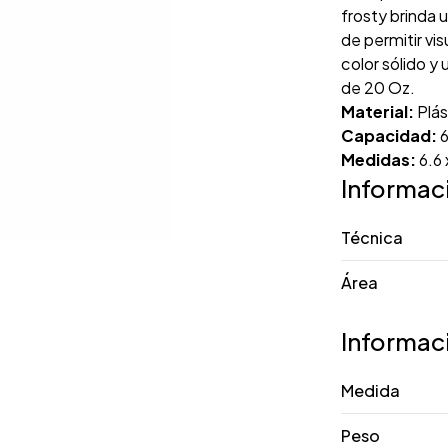
frosty brinda 
de permitir vis
color sólido y
de 20 Oz.
Material:
Plás
Capacidad:
6
Medidas:
6.6
Informac
Técnica
Área
Informac
Medida
Peso