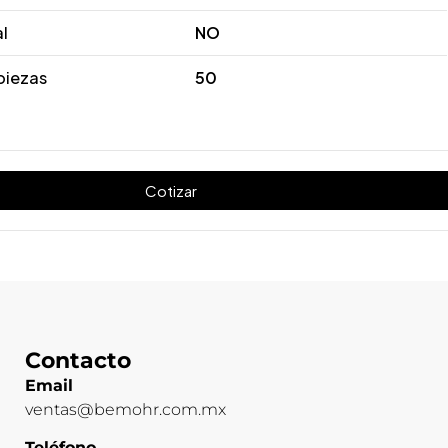
al
NO
piezas
50
Cotizar
Contacto
Email
ventas@bemohr.com.mx
Teléfono