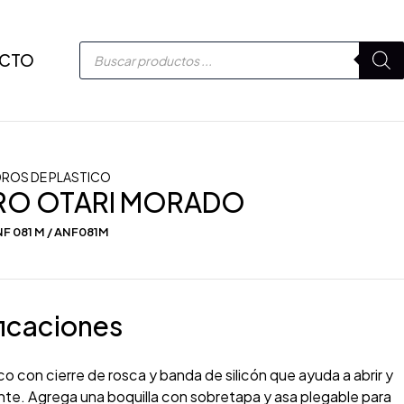
CTO
DROS DE PLASTICO
DRO OTARI MORADO
F 081 M / ANF081M
icaciones
co con cierre de rosca y banda de silicón que ayuda a abrir y
nte. Agrega una boquilla con sobretapa y asa plegable para