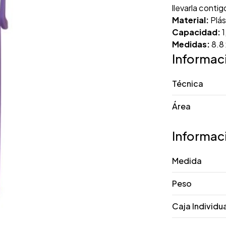
llevarla contig
Material:
Plás
Capacidad:
1
Medidas:
8.8
Informac
Técnica
Área
Informac
Medida
Peso
Caja Individu