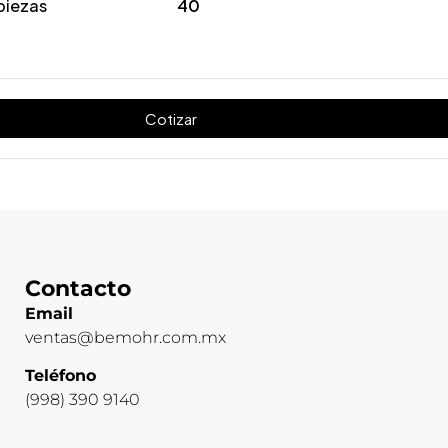
piezas
40
Cotizar
Contacto
Email
ventas@bemohr.com.mx
Teléfono
(998) 390 9140