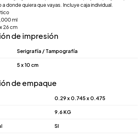
o a donde quiera que vayas. Incluye caja individual.
tico
,000 ml
 x 26 cm
ión de impresión
Serigrafía / Tampografía
5 x 10 cm
ión de empaque
0.29 x 0.745 x 0.475
9.6 KG
al
SI