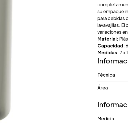
completamente
su empaque in
para bebidas 
lavavajillas. 
variaciones en
Material:
Plás
Capacidad:
6
Medidas:
7 x 
Informac
Técnica
Área
Informac
Medida