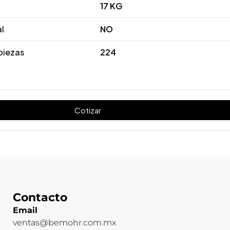
17 KG
al
NO
piezas
224
Cotizar
Contacto
Email
ventas@bemohr.com.mx