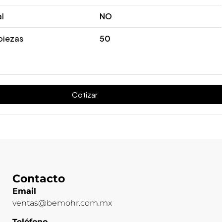
al
NO
piezas
50
Cotizar
Contacto
Email
ventas@bemohr.com.mx
Teléfono