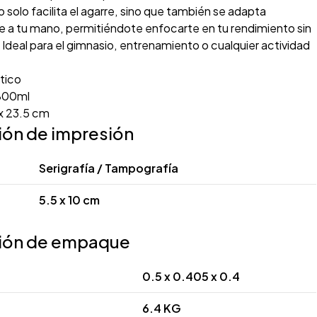
solo facilita el agarre, sino que también se adapta
 tu mano, permitiéndote enfocarte en tu rendimiento sin
 Ideal para el gimnasio, entrenamiento o cualquier actividad
tico
00ml
x 23.5 cm
ión de impresión
Serigrafía / Tampografía
5.5 x 10 cm
ión de empaque
0.5 x 0.405 x 0.4
6.4 KG