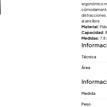
ergonómico no 
cómodamente a
distracciones.
al aire libre.
Material:
Plás
Capacidad:
8
Medidas:
7.8 
Informac
Técnica
Área
Informac
Medida
Peso